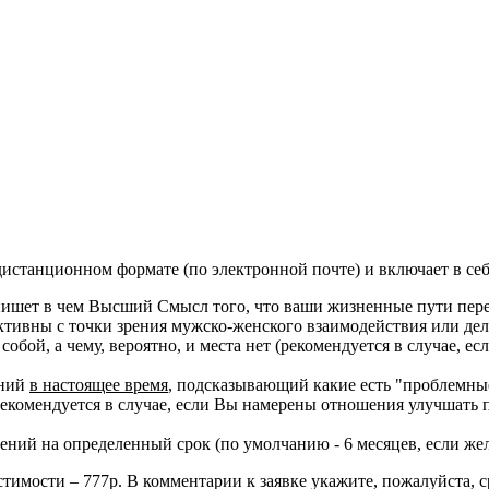
дистанционном формате (по электронной почте) и включает в се
ишет в чем Высший Смысл того, что ваши жизненные пути перес
ктивны с точки зрения мужско-женского взаимодействия или де
 собой, а чему, вероятно, и места нет (рекомендуется в случае, 
ений
в настоящее время
, подсказывающий какие есть "проблемные"
екомендуется в случае, если Вы намерены отношения улучшать п
ний на определенный срок (по умолчанию - 6 месяцев, если жела
имости – 777р. В комментарии к заявке укажите, пожалуйста, ср