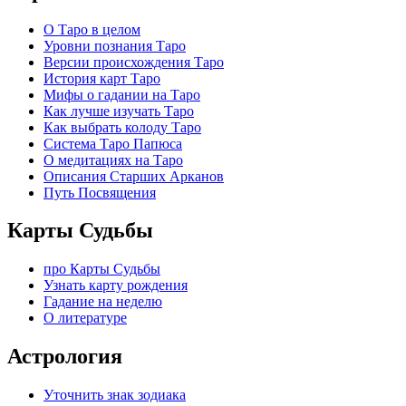
О Таро в целом
Уровни познания Таро
Версии происхождения Таро
История карт Таро
Мифы о гадании на Таро
Как лучше изучать Таро
Как выбрать колоду Таро
Система Таро Папюса
О медитациях на Таро
Описания Старших Арканов
Путь Посвящения
Карты Судьбы
про Карты Судьбы
Узнать карту рождения
Гадание на неделю
О литературе
Астрология
Уточнить знак зодиака