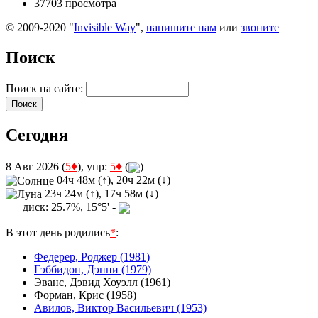
37703 просмотра
© 2009-2020 "
Invisible Way
",
напишите нам
или
звоните
Поиск
Поиск на сайте:
Сегодня
♦
♦
8 Авг 2026 (
5
), упр:
5
(
)
04ч 48м (↑), 20ч 22м (↓)
23ч 24м (↑), 17ч 58м (↓)
диск: 25.7%, 15°5' -
В этот день родились
*
:
Федерер, Роджер (1981)
Гэббидон, Дэнни (1979)
Эванс, Дэвид Хоуэлл (1961)
Форман, Крис (1958)
Авилов, Виктор Васильевич (1953)