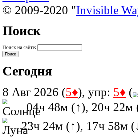
© 2009-2020 "
Invisible W
Поиск
Поиск на сайте:
Сегодня
♦
♦
8 Авг 2026 (
5
), упр:
5
(
04ч 48м (↑), 20ч 22м 
23ч 24м (↑), 17ч 58м (