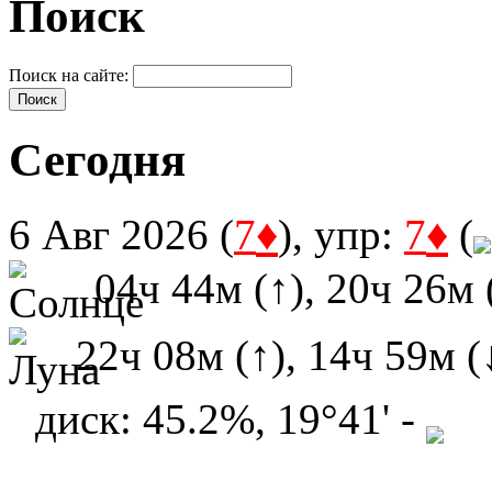
Поиск
Поиск на сайте:
Сегодня
♦
♦
6 Авг 2026 (
7
), упр:
7
(
04ч 44м (↑), 20ч 26м 
22ч 08м (↑), 14ч 59м (
диск: 45.2%, 19°41' -