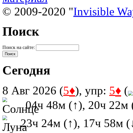
© 2009-2020 "
Invisible W
Поиск
Поиск на сайте:
Сегодня
♦
♦
8 Авг 2026 (
5
), упр:
5
(
04ч 48м (↑), 20ч 22м 
23ч 24м (↑), 17ч 58м (