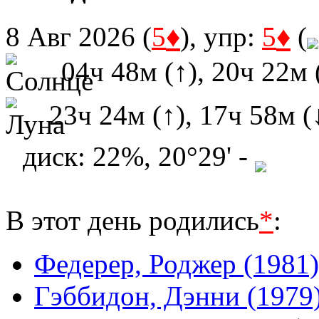
♦
♦
8 Авг 2026 (
5
), упр:
5
(
04ч 48м (↑), 20ч 22м 
23ч 24м (↑), 17ч 58м (
диск: 22%, 20°29' -
В этот день родились
*
:
Федерер, Роджер (1981)
Гэббидон, Дэнни (1979